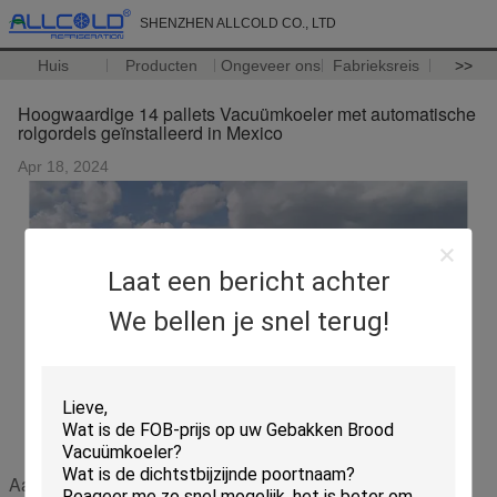
SHENZHEN ALLCOLD CO., LTD
Huis
Producten
Ongeveer ons
Fabrieksreis
>>
Hoogwaardige 14 pallets Vacuümkoeler met automatische
rolgordels geïnstalleerd in Mexico
Apr 18, 2024
Laat een bericht achter
We bellen je snel terug!
Aanbevolen Producten