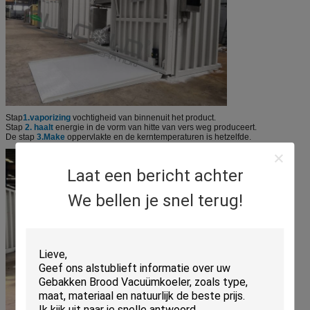
Stap
1.vaporizing
vochtigheid van binnenuit het product.
Stap
2. haalt
energie in de vorm van hitte van vers weg produceert.
De stap
3.Make
oppervlakte en de kerntemperaturen is hetzelfde.
Laat een bericht achter
We bellen je snel terug!