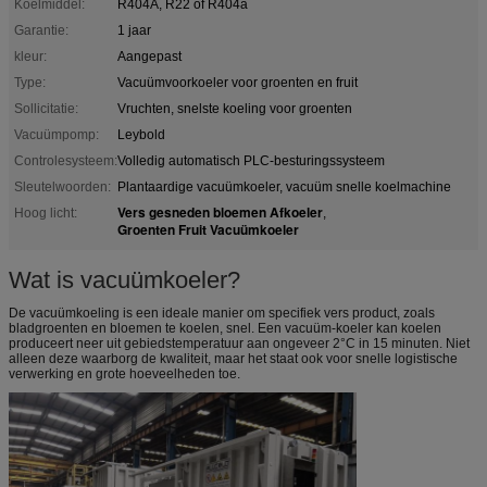
Koelmiddel:
R404A, R22 of R404a
Garantie:
1 jaar
kleur:
Aangepast
Type:
Vacuümvoorkoeler voor groenten en fruit
Sollicitatie:
Vruchten, snelste koeling voor groenten
Vacuümpomp:
Leybold
Controlesysteem:
Volledig automatisch PLC-besturingssysteem
Sleutelwoorden:
Plantaardige vacuümkoeler, vacuüm snelle koelmachine
Vers gesneden bloemen Afkoeler
Hoog licht:
,
Groenten Fruit Vacuümkoeler
Wat is vacuümkoeler?
De vacuümkoeling is een ideale manier om specifiek vers product, zoals
bladgroenten en bloemen te koelen, snel. Een vacuüm-koeler kan koelen
produceert neer uit gebiedstemperatuur aan ongeveer 2°C in 15 minuten. Niet
alleen deze waarborg de kwaliteit, maar het staat ook voor snelle logistische
verwerking en grote hoeveelheden toe.