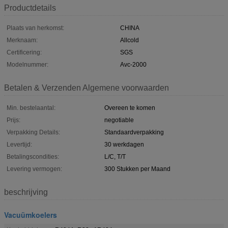
Productdetails
Plaats van herkomst:
CHINA
Merknaam:
Allcold
Certificering:
SGS
Modelnummer:
Avc-2000
Betalen & Verzenden Algemene voorwaarden
Min. bestelaantal:
Overeen te komen
Prijs:
negotiable
Verpakking Details:
Standaardverpakking
Levertijd:
30 werkdagen
Betalingscondities:
L/C, T/T
Levering vermogen:
300 Stukken per Maand
beschrijving
Vacuümkoelers