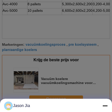
Avc-4000
8 pallets
5,300x2,600x2,200
3,200-4,000
Avc-5000
10 pallets
6,600x2,600x2,200
4,200-5,000
vacuümkoelingsproces
pre koelsysteem
Markeringen:
,
,
plantaardige koelers
Krijg de beste prijs voor
Vacuüm koelere
vacuümkoelingsmachine voor
groentenvruchten verse
snijbloemen en paddestoel
Doorgaan
Jason Jia