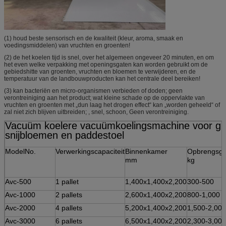
(1) houd beste sensorisch en de kwaliteit (kleur, aroma, smaak en
voedingsmiddelen) van vruchten en groenten!
(2) de het koelen tijd is snel, over het algemeen ongeveer 20 minuten, en om
het even welke verpakking met openingsgaten kan worden gebruikt om de
gebiedshitte van groenten, vruchten en bloemen te verwijderen, en de
temperatuur van de landbouwproducten kan het centrale deel bereiken!
(3) kan bacteriën en micro-organismen verbieden of doden; geen
verontreiniging aan het product; wat kleine schade op de oppervlakte van
vruchten en groenten met „dun laag het drogen effect“ kan „worden geheeld“ of
zal niet zich blijven uitbreiden; , snel, schoon, Geen verontreiniging.
Vacuüm koelere vacuümkoelingsmachine voor gr
snijbloemen en paddestoel
ModelNo.
Verwerkingscapaciteit
Binnenkamer
Opbrengsge
mm
kg
Avc-500
1 pallet
1,400x1,400x2,200
300-500
Avc-1000
2 pallets
2,600x1,400x2,200
800-1,000
Avc-2000
4 pallets
5,200x1,400x2,200
1,500-2,000
Avc-3000
6 pallets
6,500x1,400x2,200
2,300-3,000