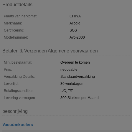
Productdetails
Plaats van herkomst:
CHINA
Merknaam:
Allcold
Certificering:
SGS
Modelnummer:
Avc-2000
Betalen & Verzenden Algemene voorwaarden
Min. bestelaantal:
Overeen te komen
Prijs:
negotiable
Verpakking Details:
Standaardverpakking
Levertijd:
30 werkdagen
Betalingscondities:
L/C, T/T
Levering vermogen:
300 Stukken per Maand
beschrijving
Vacuümkoelers