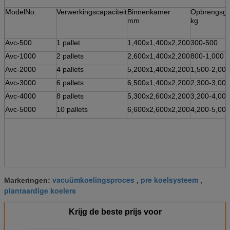
ModelNo.
Verwerkingscapaciteit
Binnenkamer
Opbrengsge
mm
kg
Avc-500
1 pallet
1,400x1,400x2,200
300-500
Avc-1000
2 pallets
2,600x1,400x2,200
800-1,000
Avc-2000
4 pallets
5,200x1,400x2,200
1,500-2,000
Avc-3000
6 pallets
6,500x1,400x2,200
2,300-3,000
Avc-4000
8 pallets
5,300x2,600x2,200
3,200-4,000
Avc-5000
10 pallets
6,600x2,600x2,200
4,200-5,000
vacuümkoelingsproces
pre koelsysteem
Markeringen:
,
,
plantaardige koelers
Krijg de beste prijs voor