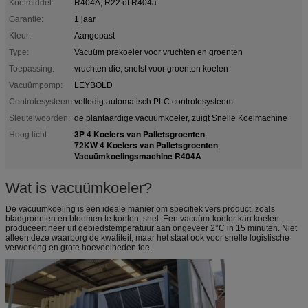
Koelmiddel:
R404A, R22 of R404a
Garantie:
1 jaar
Kleur:
Aangepast
Type:
Vacuüm prekoeler voor vruchten en groenten
Toepassing:
vruchten die, snelst voor groenten koelen
Vacuümpomp:
LEYBOLD
Controlesysteem:
volledig automatisch PLC controlesysteem
Sleutelwoorden:
de plantaardige vacuümkoeler, zuigt Snelle Koelmachine
3P 4 Koelers van Palletsgroenten
Hoog licht:
,
72KW 4 Koelers van Palletsgroenten
,
Vacuümkoelingsmachine R404A
Wat is vacuümkoeler?
De vacuümkoeling is een ideale manier om specifiek vers product, zoals
bladgroenten en bloemen te koelen, snel. Een vacuüm-koeler kan koelen
produceert neer uit gebiedstemperatuur aan ongeveer 2°C in 15 minuten. Niet
alleen deze waarborg de kwaliteit, maar het staat ook voor snelle logistische
verwerking en grote hoeveelheden toe.