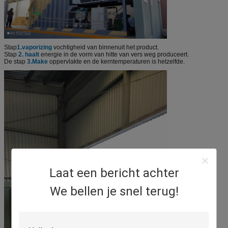
Stap
1.vaporizing
vochtigheid van binnenuit het product.
Stap
2. haalt
energie in de vorm van hitte van vers weg produceert.
De stap
3.Make
oppervlakte en de kerntemperaturen is hetzelfde.
Laat een bericht achter
We bellen je snel terug!