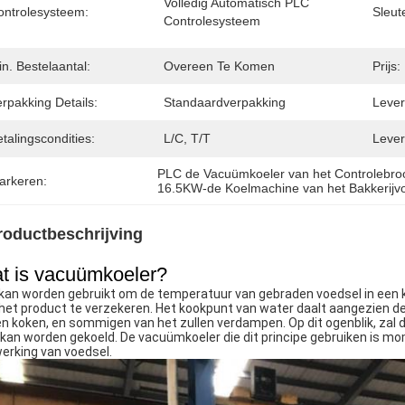
Volledig Automatisch PLC 
ontrolesysteem:
Sleut
Controlesysteem
n. Bestelaantal:
Overeen Te Komen
Prijs:
rpakking Details:
Standaardverpakking
Levert
talingscondities:
L/C, T/T
Lever
PLC de Vacuümkoeler van het Controlebro
arkeren:
16.5KW-de Koelmachine van het Bakkerijv
roductbeschrijving
t is vacuümkoeler?
kan worden gebruikt om de temperatuur van gebraden voedsel in een kor
het product te verzekeren. Het kookpunt van water daalt aangezien de 
en koken, en sommigen van het zullen verdampen. Op dit ogenblik, zal d
 kan worden gekoeld. De vacuümkoeler die dit principe gebruiken is mo
erking van voedsel.