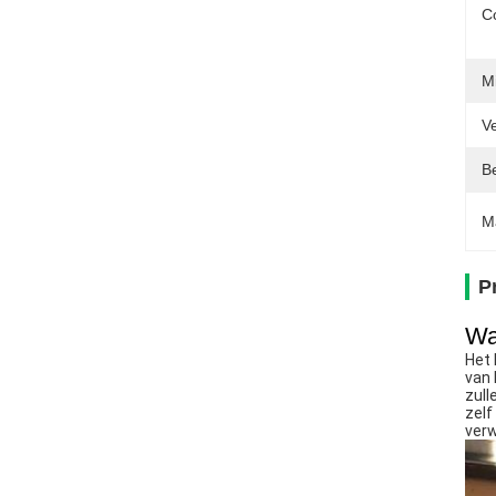
C
Mi
Ve
Be
M
P
Wa
Het 
van 
zull
zelf
verw