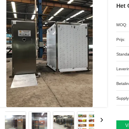
Het 
MOQ:
Prijs:
Standa
Leveri
Betalin
Supply
V