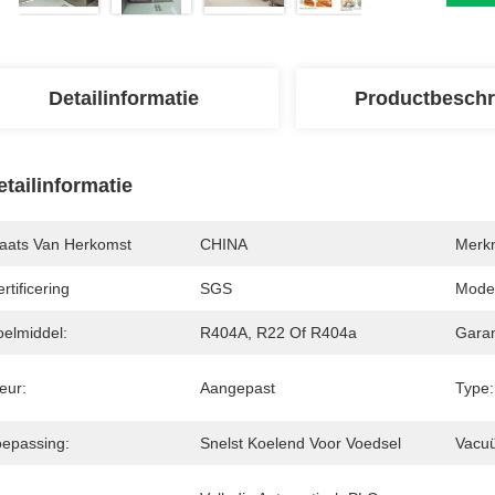
Detailinformatie
Productbeschr
etailinformatie
laats Van Herkomst
CHINA
Merk
rtificering
SGS
Mode
oelmiddel:
R404A, R22 Of R404a
Garan
eur:
Aangepast
Type:
oepassing:
Snelst Koelend Voor Voedsel
Vacu