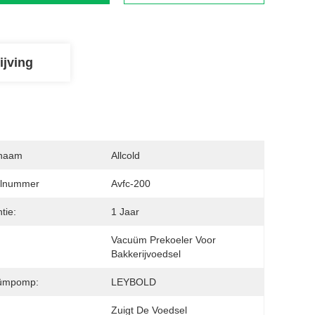
ijving
naam
Allcold
lnummer
Avfc-200
tie:
1 Jaar
Vacuüm Prekoeler Voor 
Bakkerijvoedsel
ümpomp:
LEYBOLD
Zuigt De Voedsel 