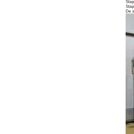
Sta
Sta
De s