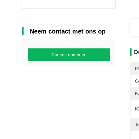
Neem contact met ons op
D
Contact opnemen
P
Ce
K
Kl
T