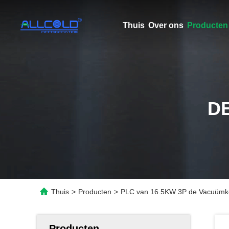
Thuis
Over ons
Producten
D
Thuis
>
Producten
>
PLC van 16.5KW 3P de Vacuümkoe
Producten