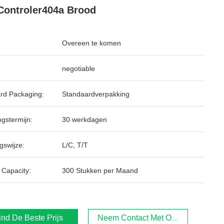
Controler404a Brood
Overeen te komen
negotiable
rd Packaging:
Standaardverpakking
ngstermijn:
30 werkdagen
gswijze:
L/C, T/T
 Capacity:
300 Stukken per Maand
ind De Beste Prijs
Neem Contact Met Ons Op