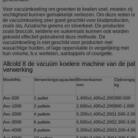
Voor vacuümkoeling om groenten te koelen snel, moeten zij
vochtigheid kunnen gemakkelijk verliezen. Om deze reden is
de vacuümkoeling zeer goed geschikt voor bladproducten,
zoals sla, Aziatische greens en silverbeet. De producten
zoals broccoli, selderie en suikermaïs kunnen ook worden
gekoeld effectief gebruikend deze methode. De
vacuümkoeling is niet geschikt voor producten met
wasachtige huiden, of lage oppervlakte in vergelijking met
hun volume, b.v. wortelen, aardappels of courgette.
Allcold 8 de vacuüm koelere machine van de palle
verwerking
ModelNo.
Verwerkingscapaciteit
Binnenkamer
Opbrengsge
mm
kg
Avc-500
1 pallet
1,400x1,400x2,200
300-500
Avc-1000
2 pallets
2,600x1,400x2,200
800-1,000
Avc-2000
4 pallets
5,200x1,400x2,200
1,500-2,000
Avc-3000
6 pallets
6,500x1,400x2,200
2,300-3,000
Avc-4000
8 pallets
5,300x2,600x2,200
3,200-4,000
Avc-5000
10 pallets
6,600x2,600x2,200
4,200-5,000