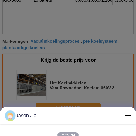
vacuümkoelingsproces
pre koelsysteem
Markeringen:
,
,
plantaardige koelers
Krijg de beste prijs voor
Het Koelmiddelen
Vacuümvoedsel Koelere 660V 3P
van de compressor R404A
Doorgaan
Jason Jia
Vacuümkoelers
Meer
7:35 PM