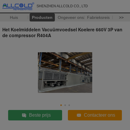
SHENZHEN ALLCOLD CO., LTD
Huis
Producten
Ongeveer ons
Fabrieksreis
>>
Het Koelmiddelen Vacuümvoedsel Koelere 660V 3P van
de compressor R404A
Beste prijs
Contacteer ons