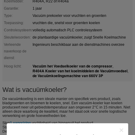
Koelmiddel:
R404A, R22 of R404a
Garantie:
1 jaar
Type:
Vacuüm prekoeler voor vruchten en groenten
Toepassing:
vruchten die, snelst voor groenten koelen
Controlesysteem:
volledig automatisch PLC controlesysteem
Sleutelwoorden:
de plantaardige vacuümkoeler, zuigt Snelle Koelmachine
Verleende
Ingenieurs beschikbaar aan de dienstmachines overzee
naverkoop de
dienst:
Vacuüm het Voedselkoeler van de compressor
Hoog licht:
,
R404A Koeler van het koelmiddelen de Vacuümvoedsel
,
de Vacuümkoelingsmachine van 660V 3P
Wat is vacuümkoeler?
De vacuümkoeling is een ideale manier om specifiek vers product, zoals
bladgroenten en bloemen te koelen, snel. Een vacuüm-koeler kan koelen
produceert neer uit gebiedstemperatuur aan ongeveer 2°C in 15 minuten. Niet
alleen deze waarborg de kwaliteit, maar het staat ook voor snelle logistische
verwerking en grote hoeveelheden toe.
Stap
1.vaporizing
vochtigheid van binnenuit het product.
Stap
2. haalt
energie in de vorm van hitte van vers weg produceert.
De stap
3.Make
oppervlakte en de kerntemperaturen is hetzelfde.