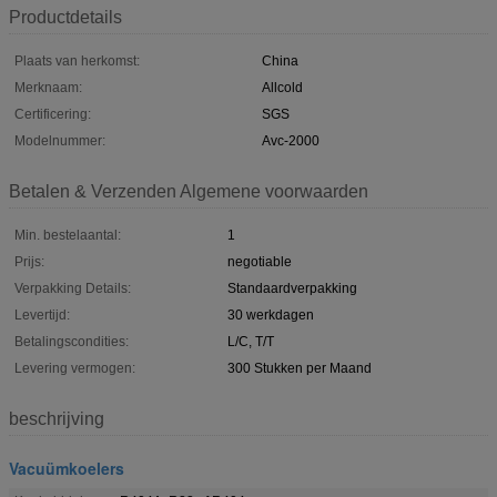
Productdetails
Plaats van herkomst:
China
Merknaam:
Allcold
Certificering:
SGS
Modelnummer:
Avc-2000
Betalen & Verzenden Algemene voorwaarden
Min. bestelaantal:
1
Prijs:
negotiable
Verpakking Details:
Standaardverpakking
Levertijd:
30 werkdagen
Betalingscondities:
L/C, T/T
Levering vermogen:
300 Stukken per Maand
beschrijving
Vacuümkoelers