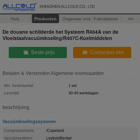
SHENZHEN ALLCOLD CO., LTD
Huis
Producten
Ongeveer ons
Fabrieksreis
>>
De douane schilderde het Systeem R404A van de
Vloeistaalvacuümkoeling/R407C-Koelmiddelen
Beste prijs
Contacteer ons
Betalen & Verzenden Algemene voorwaarden
Min. bestelaantal:
1 set
Levertijd:
30-45 werkdagen
beschrijving
Vacuümkoelingssysteem
Compressormerk:
/Copeland
Vacuümsysteem:
LeyboldBecker