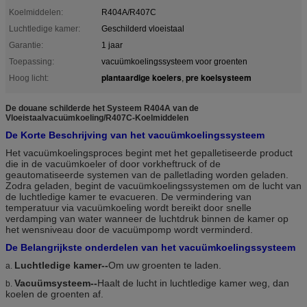
Koelmiddelen:
R404A/R407C
Luchtledige kamer:
Geschilderd vloeistaal
Garantie:
1 jaar
Toepassing:
vacuümkoelingssysteem voor groenten
plantaardige koelers
pre koelsysteem
Hoog licht:
,
De douane schilderde het Systeem R404A van de
Vloeistaalvacuümkoeling/R407C-Koelmiddelen
De Korte Beschrijving van het vacuümkoelingssysteem
Het vacuümkoelingsproces begint met het gepalletiseerde product
die in de vacuümkoeler of door vorkheftruck of de
geautomatiseerde systemen van de palletlading worden geladen.
Zodra geladen, begint de vacuümkoelingssystemen om de lucht van
de luchtledige kamer te evacueren. De vermindering van
temperatuur via vacuümkoeling wordt bereikt door snelle
verdamping van water wanneer de luchtdruk binnen de kamer op
het wensniveau door de vacuümpomp wordt verminderd.
De Belangrijkste onderdelen van het vacuümkoelingssysteem
Luchtledige kamer--
Om uw groenten te laden.
a.
Vacuümsysteem--
Haalt de lucht in luchtledige kamer weg, dan
b.
koelen de groenten af.