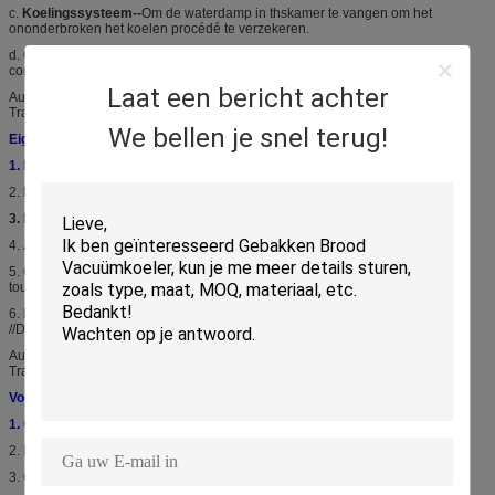
c.
Koelingssysteem--
Om de waterdamp in thskamer te vangen om het
ononderbroken het koelen procédé te verzekeren.
d.
Controlesysteem-
Om de arbeidsvoorwaarde van de vacuümkoeler te
controleren en te tonen.
Laat een bericht achter
Automatische Rolriem/de Sla van het
Transportbandsysteem/Paddestoelen/Kolenvacuümkoelingsmachine
We bellen je snel terug!
Eigenschappen
1.
Het groene Koelen:
Energie - besparing &Optimal het koelen efficiency
2.
Radily die koelen:
Van 30°C aan 3°C in 20-30 Minuten
3. Breid Houdbaarheid uit:
Langere verblijfsversheid en Voeding
4.
Accuratedcontrole:
PLC combineert met gevoelige sensors&valves
5.
Gemakkelijk Verrichtingsontwerp:
Het automatische Controlewerk met
touch screen
6.
Betrouwbare Delen:
/Leybold/Elmo Rietschle
//Danfoss/Johnson/Schneider/LS
Automatische Rolriem/de Sla van het
Transportbandsysteem/Paddestoelen/Kolenvacuümkoelingsmachine
Voordelen
1.
Geminimaliseerde productieverliezen
2. Betere economisch van oogstverrichtingen
3. Geminimaliseerde verliezen tijdens marketing