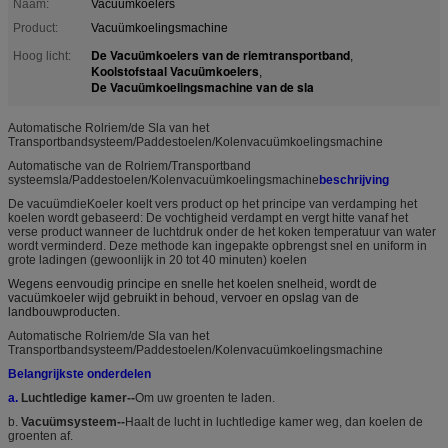
Naam:
Vacuümkoelers
Product:
Vacuümkoelingsmachine
De Vacuümkoelers van de riemtransportband
Hoog licht:
,
Koolstofstaal Vacuümkoelers
,
De Vacuümkoelingsmachine van de sla
Automatische Rolriem/de Sla van het
Transportbandsysteem/Paddestoelen/Kolenvacuümkoelingsmachine
Automatische van de Rolriem/Transportband
systeemsla/Paddestoelen/Kolenvacuümkoelingsmachine
beschrijving
De vacuümdieKoeler koelt vers product op het principe van verdamping het
koelen wordt gebaseerd: De vochtigheid verdampt en vergt hitte vanaf het
verse product wanneer de luchtdruk onder de het koken temperatuur van water
wordt verminderd. Deze methode kan ingepakte opbrengst snel en uniform in
grote ladingen (gewoonlijk in 20 tot 40 minuten) koelen
Wegens eenvoudig principe en snelle het koelen snelheid, wordt de
vacuümkoeler wijd gebruikt in behoud, vervoer en opslag van de
landbouwproducten.
Automatische Rolriem/de Sla van het
Transportbandsysteem/Paddestoelen/Kolenvacuümkoelingsmachine
Belangrijkste onderdelen
a.
Luchtledige kamer--
Om uw groenten te laden.
b.
Vacuümsysteem--
Haalt de lucht in luchtledige kamer weg, dan koelen de
groenten af.