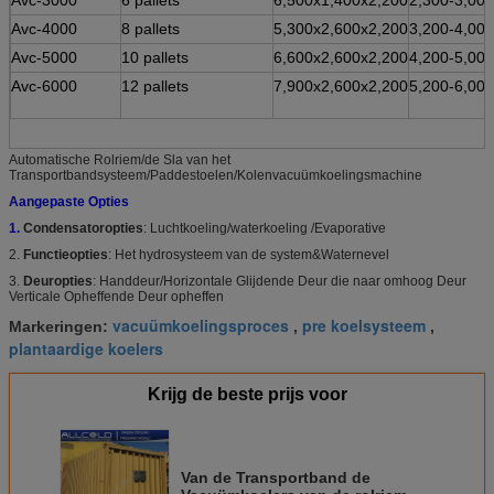
Avc-4000
8 pallets
5,300x2,600x2,200
3,200-4,000
Avc-5000
10 pallets
6,600x2,600x2,200
4,200-5,000
Avc-6000
12 pallets
7,900x2,600x2,200
5,200-6,000
Automatische Rolriem/de Sla van het
Transportbandsysteem/Paddestoelen/Kolenvacuümkoelingsmachine
Aangepaste Opties
1.
Condensatoropties
: Luchtkoeling/waterkoeling /Evaporative
2.
Functieopties
: Het hydrosysteem van de system&Waternevel
3.
Deuropties
: Handdeur/Horizontale Glijdende Deur die naar omhoog Deur
Verticale Opheffende Deur opheffen
vacuümkoelingsproces
pre koelsysteem
Markeringen:
,
,
plantaardige koelers
Krijg de beste prijs voor
Van de Transportband de