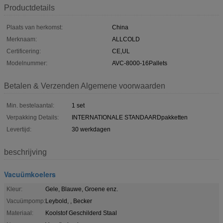
Productdetails
Plaats van herkomst:
China
Merknaam:
ALLCOLD
Certificering:
CE,UL
Modelnummer:
AVC-8000-16Pallets
Betalen & Verzenden Algemene voorwaarden
Min. bestelaantal:
1 set
Verpakking Details:
INTERNATIONALE STANDAARDpakketten
Levertijd:
30 werkdagen
beschrijving
Vacuümkoelers
Kleur:
Gele, Blauwe, Groene enz.
Vacuümpomp:
Leybold, , Becker
Materiaal:
Koolstof Geschilderd Staal