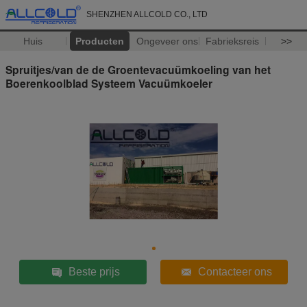
SHENZHEN ALLCOLD CO., LTD
Huis
Producten
Ongeveer ons
Fabrieksreis
>>
Spruitjes/van de de Groentevacuümkoeling van het
Boerenkoolblad Systeem Vacuümkoeler
Beste prijs
Contacteer ons