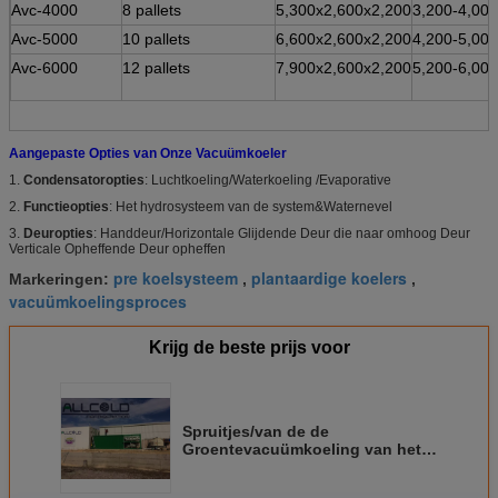
Avc-4000
8 pallets
5,300x2,600x2,200
3,200-4,000
Avc-5000
10 pallets
6,600x2,600x2,200
4,200-5,000
Avc-6000
12 pallets
7,900x2,600x2,200
5,200-6,000
Aangepaste Opties van Onze Vacuümkoeler
1.
Condensatoropties
: Luchtkoeling/Waterkoeling /Evaporative
2.
Functieopties
: Het hydrosysteem van de system&Waternevel
3.
Deuropties
: Handdeur/Horizontale Glijdende Deur die naar omhoog Deur
Verticale Opheffende Deur opheffen
pre koelsysteem
plantaardige koelers
Markeringen:
,
,
vacuümkoelingsproces
Krijg de beste prijs voor
Spruitjes/van de de
Groentevacuümkoeling van het
Boerenkoolblad Systeem
Vacuümkoeler