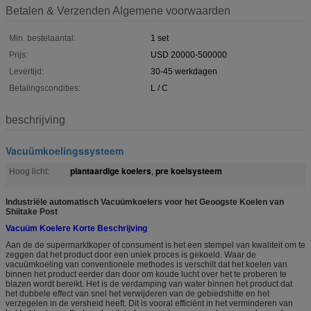
Betalen & Verzenden Algemene voorwaarden
Min. bestelaantal:
1 set
Prijs:
USD 20000-500000
Levertijd:
30-45 werkdagen
Betalingscondities:
L / C
beschrijving
Vacuümkoelingssysteem
plantaardige koelers
pre koelsysteem
Hoog licht:
,
Industriële automatisch Vacuümkoelers voor het Geoogste Koelen van
Shiitake Post
Vacuüm Koelere Korte Beschrijving
Aan de de supermarktkoper of consument is het een stempel van kwaliteit om te
zeggen dat het product door een uniek proces is gekoeld. Waar de
vacuümkoeling van conventionele methodes is verschilt dat het koelen van
binnen het product eerder dan door om koude lucht over het te proberen te
blazen wordt bereikt. Het is de verdamping van water binnen het product dat
het dubbele effect van snel het verwijderen van de gebiedshitte en het
verzegelen in de versheid heeft. Dit is vooral efficiënt in het verminderen van