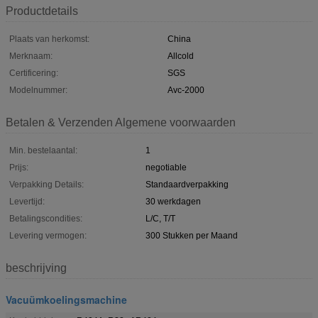
Productdetails
Plaats van herkomst:
China
Merknaam:
Allcold
Certificering:
SGS
Modelnummer:
Avc-2000
Betalen & Verzenden Algemene voorwaarden
Min. bestelaantal:
1
Prijs:
negotiable
Verpakking Details:
Standaardverpakking
Levertijd:
30 werkdagen
Betalingscondities:
L/C, T/T
Levering vermogen:
300 Stukken per Maand
beschrijving
Vacuümkoelingsmachine