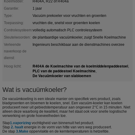
Koelmiddel:
R404A, R22 of R404a
Garantie:
1 jaar
Type:
Vacuüm prekoeler voor vruchten en groenten
Toepassing:
vruchten die, snelst voor groenten koelen
Controlesysteem:
volledig automatisch PLC controlesysteem
Sleutelwoorden:
de plantaardige vacuümkoeler, zuigt Snelle Koelmachine
Verleende
Ingenieurs beschikbaar aan de dienstmachines overzee
naverkoop de
dienst:
R404A de Koelmachine van de koelmiddelenpaddestoel
Hoog licht:
,
PLC van de paddestoel Koelmachine
,
De Vacuümkoeler van slabloemen
Wat is vacuümkoeler?
De vacuümkoeling is een ideale manier om specifiek vers product, zoals
bladgroenten en bloemen te koelen, snel. Een vacuüm-koeler kan koelen
produceert neer uit gebiedstemperatuur aan ongeveer 2°C in 15 minuten. Niet
alleen deze waarborg de kwaliteit, maar het staat ook voor snelle logistische
verwerking en grote hoeveelheden toe.
Stap
1.vaporizing
vochtigheid van binnenuit het product.
Stap
2. haalt
energie in de vorm van hitte van vers weg produceert.
De stap
3.Make
oppervlakte en de kerntemperaturen is hetzelfde.