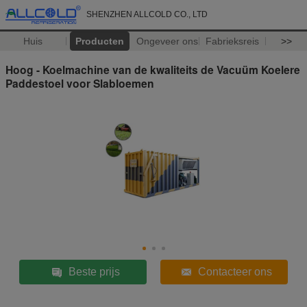
SHENZHEN ALLCOLD CO., LTD
Huis
Producten
Ongeveer ons
Fabrieksreis
>>
Hoog - Koelmachine van de kwaliteits de Vacuüm Koelere
Paddestoel voor Slabloemen
Beste prijs
Contacteer ons