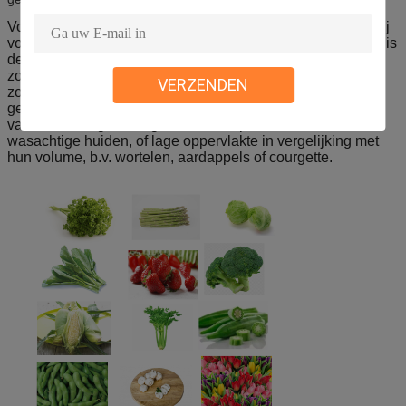
Voor vacuümkoeling om groenten te koelen snel, moeten zij
vochtigheid kunnen gemakkelijk verliezen. Om deze reden is
de vacuümkoeling zeer goed geschikt voor bladproducten,
zoals sla, Aziatische greens en silverbeet. De producten
VERZENDEN
zoals broccoli, selderie en suikermaïs kunnen ook worden
gekoeld effectief gebruikend deze methode. De
vacuümkoeling is niet geschikt voor producten met
wasachtige huiden, of lage oppervlakte in vergelijking met
hun volume, b.v. wortelen, aardappels of courgette.