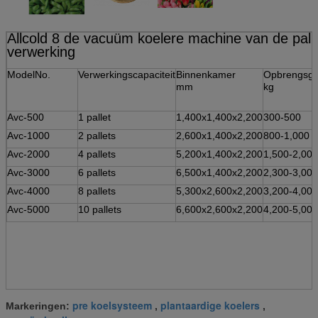
Allcold 8 de vacuüm koelere machine van de palle
verwerking
ModelNo.
Verwerkingscapaciteit
Binnenkamer
Opbrengsge
mm
kg
Avc-500
1 pallet
1,400x1,400x2,200
300-500
Avc-1000
2 pallets
2,600x1,400x2,200
800-1,000
Avc-2000
4 pallets
5,200x1,400x2,200
1,500-2,000
Avc-3000
6 pallets
6,500x1,400x2,200
2,300-3,000
Avc-4000
8 pallets
5,300x2,600x2,200
3,200-4,000
Avc-5000
10 pallets
6,600x2,600x2,200
4,200-5,000
pre koelsysteem
plantaardige koelers
Markeringen:
,
,