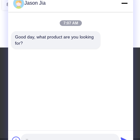
Jason Jia
8
9
10
7:07 AM
Good day, what product are you looking 
for?
Telefoon: +86-18028761669