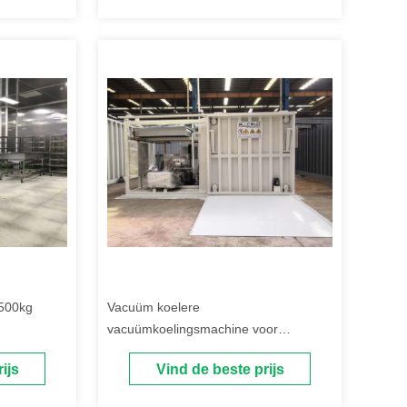
1500kg
Vacuüm koelere
vacuümkoelingsmachine voor
de Bloemen
groentenvruchten verse snijbloemen
ijs
Vind de beste prijs
en paddestoel