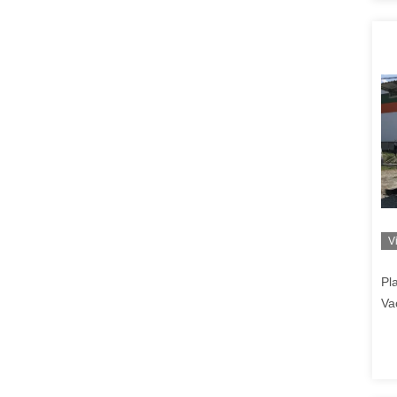
V
Pl
Va
Ko
Ko
Pr