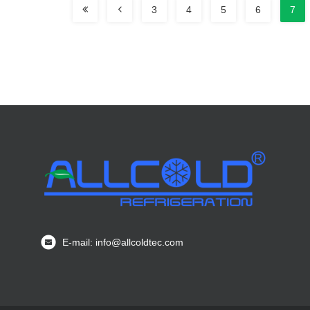
3
4
5
6
7
E-mail: info@allcoldtec.com