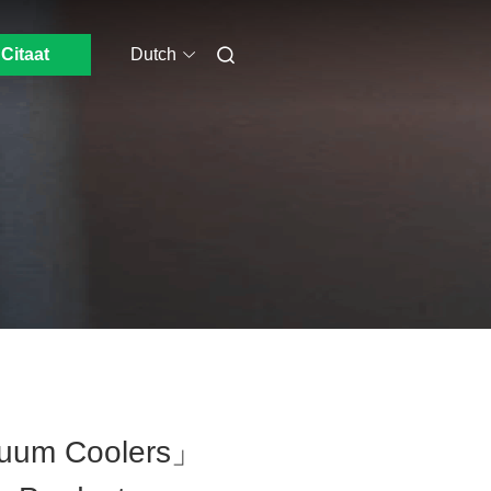
Citaat
Dutch
cuum Coolers」