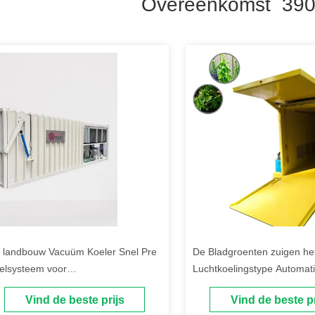
Overeenkomst 390
 landbouw Vacuüm Koeler Snel Pre
De Bladgroenten zuigen he
elsysteem voor
Luchtkoelingstype Automat
ster/Knooppaddestoel
Koelsysteem van de Knoop
Vind de beste prijs
Vind de beste pr
pre