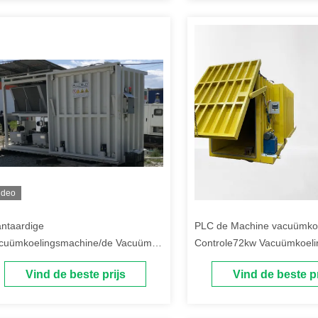
ideo
antaardige
PLC de Machine vacuümkoe
cuümkoelingsmachine/de Vacuüm
Controle72kw Vacuümkoeli
elere Goede Plantaardige
Groenten/bloemen/paddest
Vind de beste prijs
Vind de beste pr
elmachine van de
estatiespaddestoel