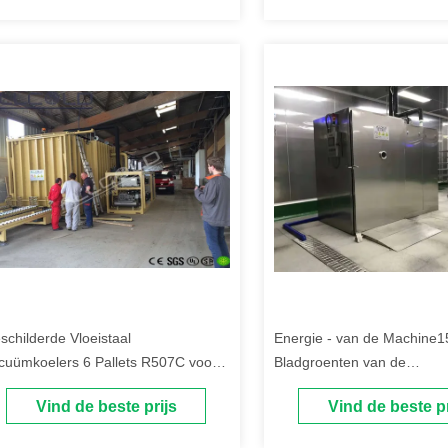
schilderde Vloeistaal
Energie - van de Machine
cuümkoelers 6 Pallets R507C voor
Bladgroenten van de
ma Beans Fresh Keeping
besparingsvacuümkoeling 
Vind de beste prijs
Vind de beste pr
Vacuümkoeler