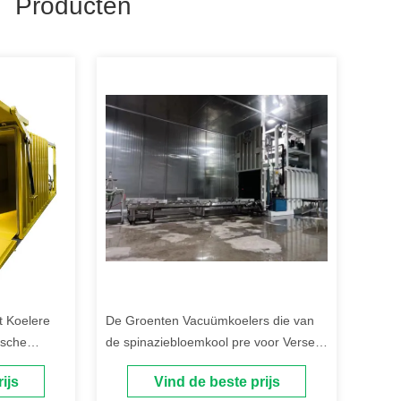
 Producten
t Koelere
De Groenten Vacuümkoelers die van
ische
de spinaziebloemkool pre voor Verse
paddestoel
Industrie koelen
ijs
Vind de beste prijs